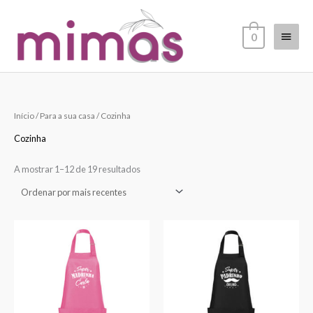
Skip
Main
to
0
content
Menu
Ordenado
Início
/
Para a sua casa
/ Cozinha
por
mais
recentes
Cozinha
A mostrar 1–12 de 19 resultados