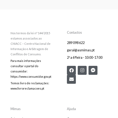
Contactos
Nos termos da lei nº 144/2015
estamos associados ao
289 098 622
CNIACC – Centro Nacional de
Informação e Arbitragem de
geral@asmimas.pt
Conflitos de Consumo.
2ª a 6ªfeira - 10:00-17:00
Para mais informações
consultar o portal do
F
E
I
F
consumidor:
a
n
n
a
c
v
s
c
https://www.consumidor.gov.pt
e
e
t
e
Temos livro de reclamações:
b
l
a
b
www.livroreclamacoes.pt
o
o
g
o
o
p
r
o
k
e
a
k
m
-
m
Mimas
Ajuda
e
s