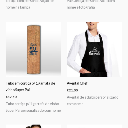
cortiça com personalização de
Pai Cortiça personalizado com
nome na tampa
nome e fotografia
Tubo em cortiça p/ 1 garrafa de
Avental Chef
vinho Super Pai
€
21,00
Avental de adulto personalizado
€
12,50
Tubo cortiça p/ 1 garrafa de vinho
com nome
Super Pai personalizado com nome