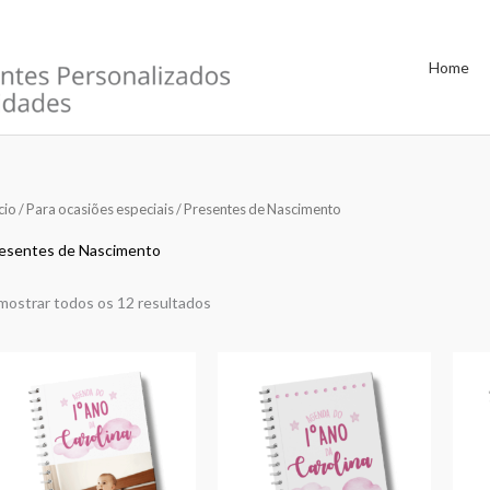
Home
Ordenado
cio
/
Para ocasiões especiais
/ Presentes de Nascimento
por
mais
recentes
esentes de Nascimento
mostrar todos os 12 resultados