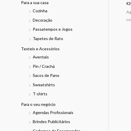
Para a sua casa
€
2
Cozinha
Ag
co
Decoração
Passatempos e Jogos
Tapetes de Rato
Texteis e Acessórios
Aventais
Pin / Crachá
Sacos de Pano
Sweatshirts
T-shirts
Para o seu negócio
Agendas Profissionais
Brindes Publicitários
Cadernos de Encomendas