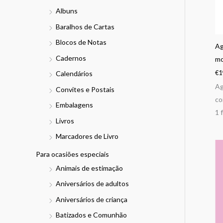
Albuns
Baralhos de Cartas
Blocos de Notas
Ag
Cadernos
mo
€
1
Calendários
Ag
Convites e Postais
co
Embalagens
1 
Livros
Marcadores de Livro
Para ocasiões especiais
Animais de estimação
Aniversários de adultos
Aniversários de criança
Batizados e Comunhão