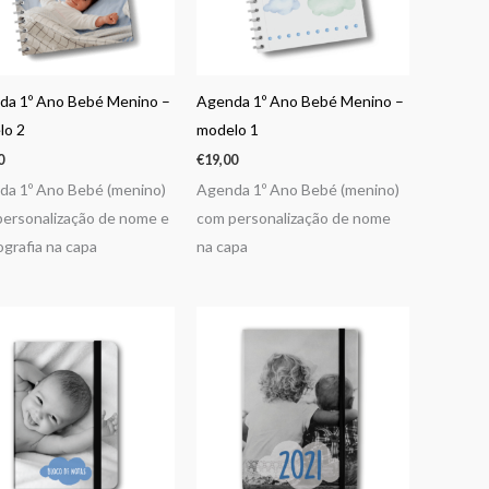
da 1º Ano Bebé Menino –
Agenda 1º Ano Bebé Menino –
lo 2
modelo 1
0
€
19,00
a 1º Ano Bebé (menino)
Agenda 1º Ano Bebé (menino)
ersonalização de nome e
com personalização de nome
ografia na capa
na capa
Price
range:
€9,50
through
€12,50