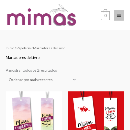
Skip
Main
to
0
content
Menu
Ordenado
Início
/
Papelaria
/ Marcadores de Livro
por
mais
recentes
Marcadores de Livro
A mostrar todos os 2 resultados