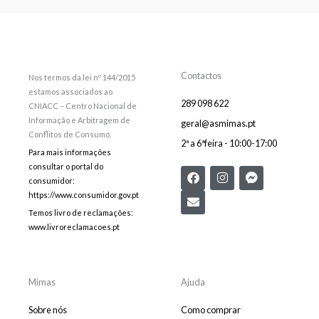
Contactos
Nos termos da lei nº 144/2015
estamos associados ao
289 098 622
CNIACC – Centro Nacional de
Informação e Arbitragem de
geral@asmimas.pt
Conflitos de Consumo.
2ª a 6ªfeira - 10:00-17:00
Para mais informações
consultar o portal do
F
E
I
F
consumidor:
a
n
n
a
c
v
s
c
https://www.consumidor.gov.pt
e
e
t
e
Temos livro de reclamações:
b
l
a
b
www.livroreclamacoes.pt
o
o
g
o
o
p
r
o
k
e
a
k
m
-
m
Mimas
Ajuda
e
s
Sobre nós
Como comprar
s