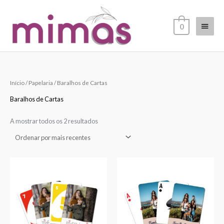
Skip
Main
to
0
content
Menu
Ordenado
Início
/
Papelaria
/ Baralhos de Cartas
por
mais
recentes
Baralhos de Cartas
A mostrar todos os 2 resultados