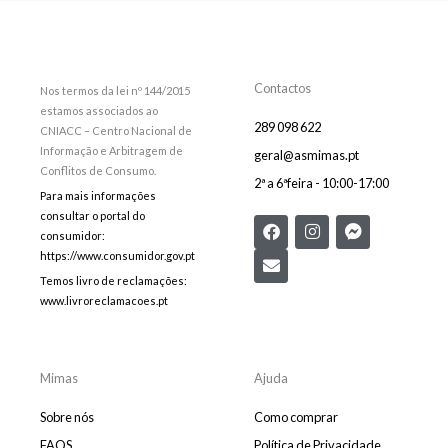
Contactos
Nos termos da lei nº 144/2015
estamos associados ao
289 098 622
CNIACC – Centro Nacional de
Informação e Arbitragem de
geral@asmimas.pt
Conflitos de Consumo.
2ª a 6ªfeira - 10:00-17:00
Para mais informações
consultar o portal do
F
E
I
F
consumidor:
a
n
n
a
c
v
s
c
https://www.consumidor.gov.pt
e
e
t
e
Temos livro de reclamações:
b
l
a
b
www.livroreclamacoes.pt
o
o
g
o
o
p
r
o
k
e
a
k
m
-
m
Mimas
Ajuda
e
s
Sobre nós
Como comprar
s
e
FAQS
Política de Privacidade