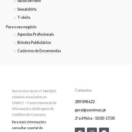
Sacos de Pano
Sweatshirts
T-shirts
Para o seu negócio
Agendas Profissionais
Brindes Publicitários
Cadernos de Encomendas
Contactos
Nos termos da lei nº 144/2015
estamos associados ao
289 098 622
CNIACC – Centro Nacional de
Informação e Arbitragem de
geral@asmimas.pt
Conflitos de Consumo.
2ª a 6ªfeira - 10:00-17:00
Para mais informações
consultar o portal do
F
E
I
F