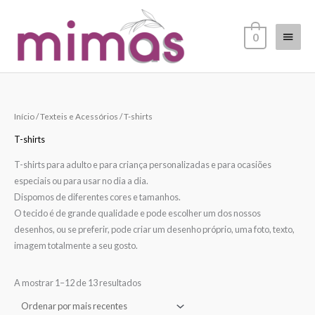
Skip
Main
to
0
content
Menu
Ordenado
Início
/
Texteis e Acessórios
/ T-shirts
por
mais
recentes
T-shirts
T-shirts para adulto e para criança personalizadas e para ocasiões
especiais ou para usar no dia a dia.
Dispomos de diferentes cores e tamanhos.
O tecido é de grande qualidade e pode escolher um dos nossos
desenhos, ou se preferir, pode criar um desenho próprio, uma foto, texto,
imagem totalmente a seu gosto.
A mostrar 1–12 de 13 resultados