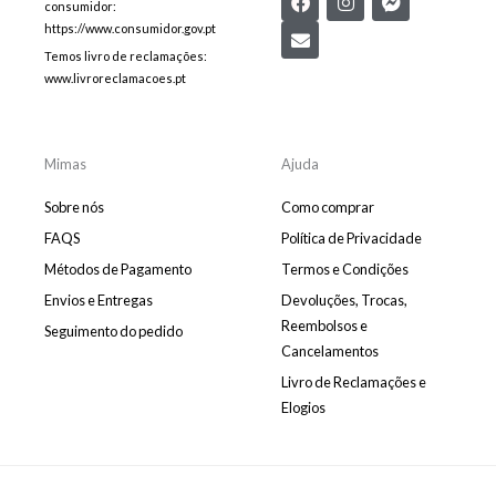
consumidor:
a
n
n
a
c
v
s
c
https://www.consumidor.gov.pt
e
e
t
e
Temos livro de reclamações:
b
l
a
b
www.livroreclamacoes.pt
o
o
g
o
o
p
r
o
k
e
a
k
m
-
m
Mimas
Ajuda
e
s
Sobre nós
Como comprar
s
e
FAQS
Política de Privacidade
n
Métodos de Pagamento
Termos e Condições
g
e
Envios e Entregas
Devoluções, Trocas,
r
Reembolsos e
Seguimento do pedido
Cancelamentos
Livro de Reclamações e
Elogios