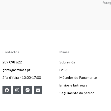
fotog
Contactos
Mimas
289 098 622
Sobre nós
geral@asmimas.pt
FAQS
2ª a 6ªfeira - 10:00-17:00
Métodos de Pagamento
Envios e Entregas
F
I
F
E
a
n
a
n
Seguimento do pedido
c
s
c
v
e
t
e
e
b
a
b
l
o
g
o
o