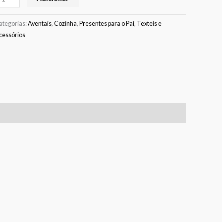
ategorias:
Aventais
,
Cozinha
,
Presentes para o Pai
,
Texteis e
cessórios