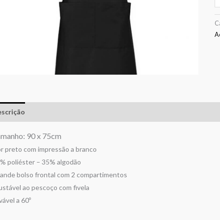
C
A
scrição
Avaliações (0)
manho: 90 x 75cm
r preto com impressão a branco
% poliéster – 35% algodão
ande bolso frontal com 2 compartimentos
ustável ao pescoço com fivela
vável a 60º