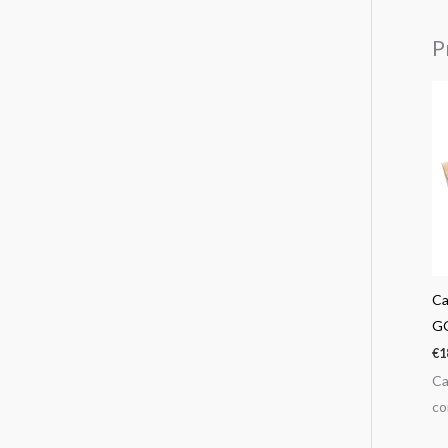
P
Ca
G
€
1
Ca
co