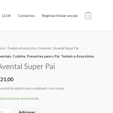
LOJA
Contactos
Registar/Iniciar sessão
0
uantidade
ício
/
Texteis e Acessórios
/
Aventais
/ Avental Super Pai
e
ventais
,
Cozinha
,
Presentes para o Pai
,
Texteis e Acessórios
vental
Avental Super Pai
uper
ai
€
21,00
vental de adulto personalizado com nome
isponível por encomenda
Adicionar