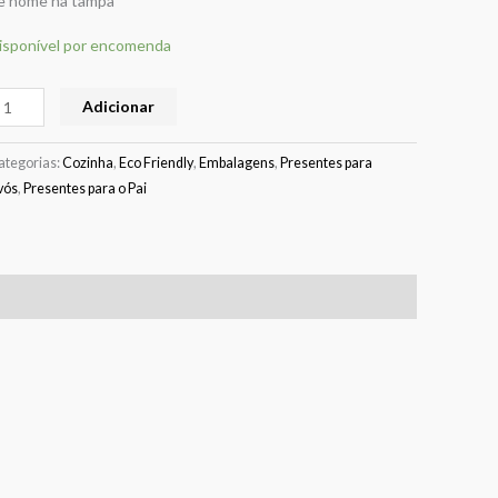
e nome na tampa
ai
isponível por encomenda
Adicionar
ategorias:
Cozinha
,
Eco Friendly
,
Embalagens
,
Presentes para
vós
,
Presentes para o Pai