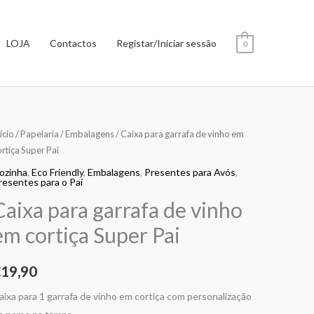
LOJA
Contactos
Registar/Iniciar sessão
0
uantidade
ício
/
Papelaria
/
Embalagens
/ Caixa para garrafa de vinho em
ortiça Super Pai
e
aixa
ozinha
,
Eco Friendly
,
Embalagens
,
Presentes para Avós
,
resentes para o Pai
ara
Caixa para garrafa de vinho
arrafa
e
em cortiça Super Pai
inho
m
€
19,90
ortiça
aixa para 1 garrafa de vinho em cortiça com personalização
uper