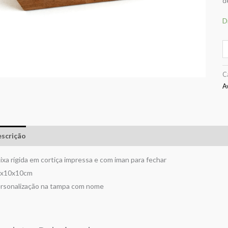
d
P
D
C
A
scrição
Avaliações (0)
ixa rígida em cortiça impressa e com iman para fechar
x10x10cm
rsonalização na tampa com nome