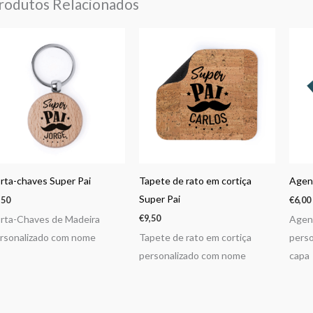
rodutos Relacionados
rta-chaves Super Pai
Tapete de rato em cortiça
Agend
Super Pai
,50
€
6,00
€
9,50
rta-Chaves de Madeira
Agend
rsonalizado com nome
Tapete de rato em cortiça
perso
personalizado com nome
capa