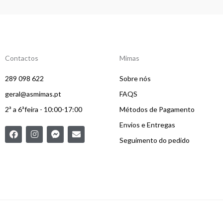
Contactos
Mimas
289 098 622
Sobre nós
geral@asmimas.pt
FAQS
2ª a 6ªfeira - 10:00-17:00
Métodos de Pagamento
Envios e Entregas
F
I
F
E
a
n
a
n
Seguimento do pedido
c
s
c
v
e
t
e
e
b
a
b
l
o
g
o
o
o
r
o
p
k
a
k
e
m
-
m
e
s