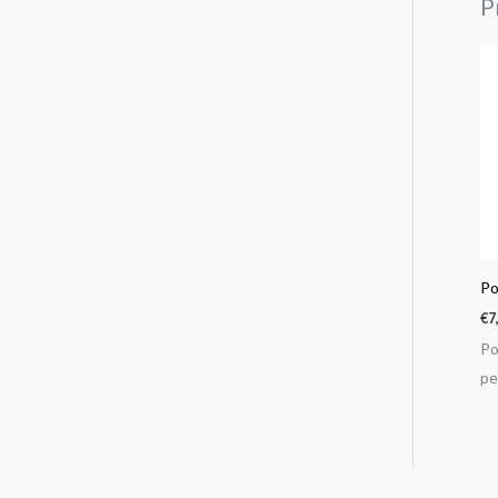
P
Po
€
7
Po
pe