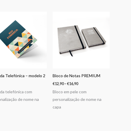
Price
range:
€12,90
through
€16,90
a Telefónica – modelo 2
Bloco de Notas PREMIUM
€
12,90
–
€
16,90
a telefónica com
Bloco em pele com
nalização de nome na
personalização de nome na
capa