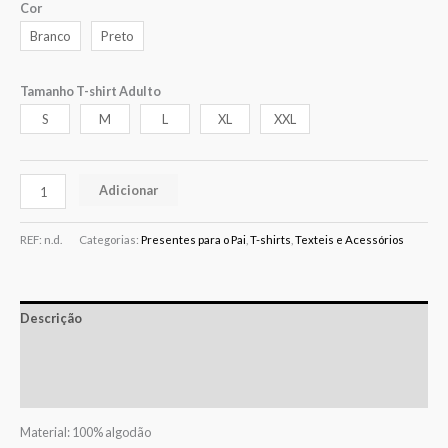
Cor
Branco
Preto
Tamanho T-shirt Adulto
S
M
L
XL
XXL
Adicionar
REF:
n.d.
Categorias:
Presentes para o Pai
,
T-shirts
,
Texteis e Acessórios
Descrição
Informação adicional
Avaliações (0)
Material: 100% algodão