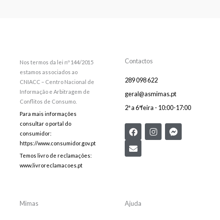
Contactos
Nos termos da lei nº 144/2015
estamos associados ao
289 098 622
CNIACC – Centro Nacional de
Informação e Arbitragem de
geral@asmimas.pt
Conflitos de Consumo.
2ª a 6ªfeira - 10:00-17:00
Para mais informações
consultar o portal do
F
E
I
F
consumidor:
a
n
n
a
c
v
s
c
https://www.consumidor.gov.pt
e
e
t
e
Temos livro de reclamações:
b
l
a
b
www.livroreclamacoes.pt
o
o
g
o
o
p
r
o
k
e
a
k
m
-
m
Mimas
Ajuda
e
s