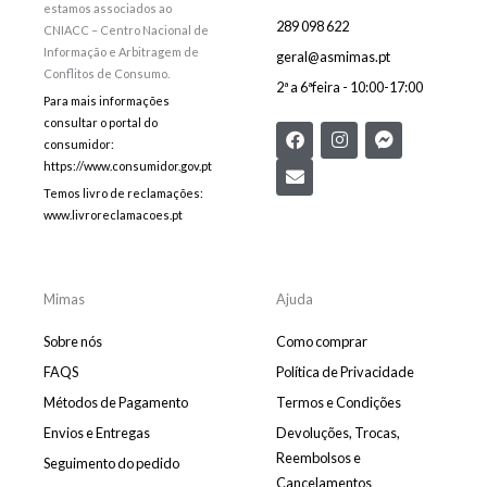
estamos associados ao
289 098 622
CNIACC – Centro Nacional de
Informação e Arbitragem de
geral@asmimas.pt
Conflitos de Consumo.
2ª a 6ªfeira - 10:00-17:00
Para mais informações
consultar o portal do
F
E
I
F
consumidor:
a
n
n
a
c
v
s
c
https://www.consumidor.gov.pt
e
e
t
e
Temos livro de reclamações:
b
l
a
b
www.livroreclamacoes.pt
o
o
g
o
o
p
r
o
k
e
a
k
m
-
m
Mimas
Ajuda
e
s
Sobre nós
Como comprar
s
e
FAQS
Política de Privacidade
n
Métodos de Pagamento
Termos e Condições
g
e
Envios e Entregas
Devoluções, Trocas,
r
Reembolsos e
Seguimento do pedido
Cancelamentos