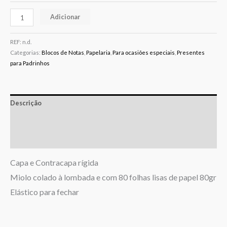
Adicionar
REF:
n.d.
Categorias:
Blocos de Notas
,
Papelaria
,
Para ocasiões especiais
,
Presentes
para Padrinhos
Descrição
Informação adicional
Avaliações (0)
Capa e Contracapa rígida
Miolo colado à lombada e com 80 folhas lisas de papel 80gr
Elástico para fechar