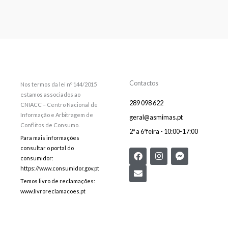
Contactos
Nos termos da lei nº 144/2015
estamos associados ao
289 098 622
CNIACC – Centro Nacional de
Informação e Arbitragem de
geral@asmimas.pt
Conflitos de Consumo.
2ª a 6ªfeira - 10:00-17:00
Para mais informações
consultar o portal do
F
E
I
F
consumidor:
a
n
n
a
c
v
s
c
https://www.consumidor.gov.pt
e
e
t
e
Temos livro de reclamações:
b
l
a
b
www.livroreclamacoes.pt
o
o
g
o
o
p
r
o
k
e
a
k
m
-