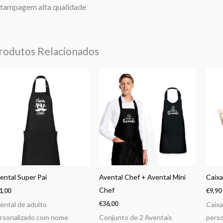
tampagem alta qualidade
rodutos Relacionados
ental Super Pai
Avental Chef + Avental Mini
Caixa
Chef
1,00
€
9,90
€
36,00
ental de adulto
Caixa
rsonalizado com nome
Conjunto de 2 Aventais
perso