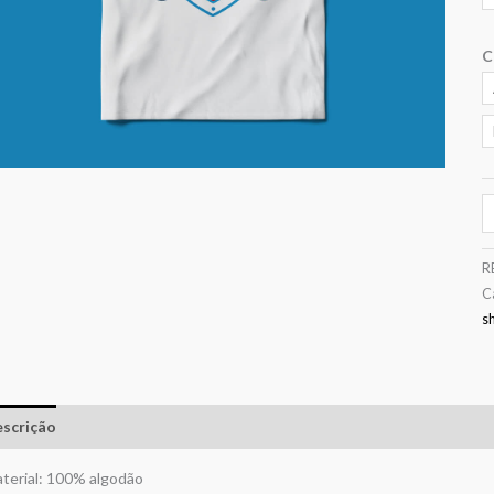
C
R
C
sh
scrição
Informação adicional
Avaliações (0)
terial: 100% algodão