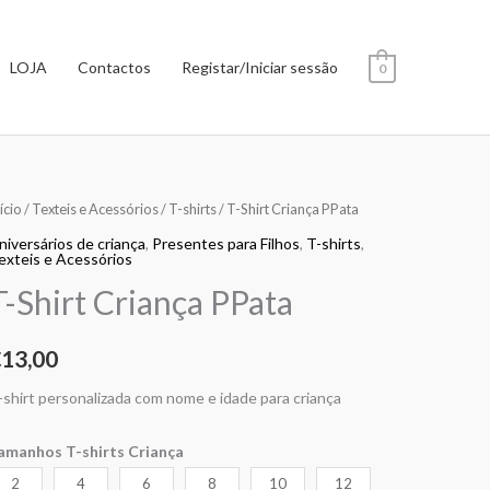
LOJA
Contactos
Registar/Iniciar sessão
0
uantidade
ício
/
Texteis e Acessórios
/
T-shirts
/ T-Shirt Criança PPata
e
niversários de criança
,
Presentes para Filhos
,
T-shirts
,
exteis e Acessórios
-
T-Shirt Criança PPata
hirt
riança
Pata
€
13,00
-shirt personalizada com nome e idade para criança
amanhos T-shirts Criança
2
4
6
8
10
12