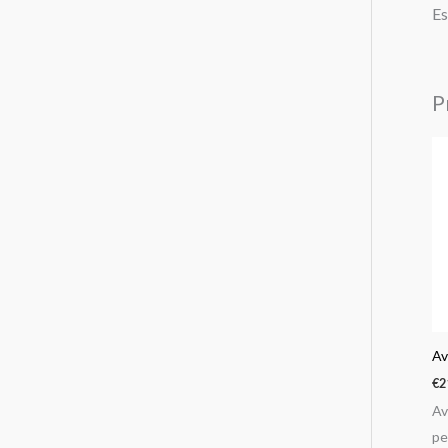
Es
P
Av
€
2
Av
pe