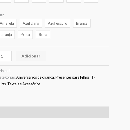
or
Amarela
Azul claro
Azul escuro
Branca
Laranja
Preta
Rosa
Adicionar
EF:
n.d.
ategorias:
Aniversários de criança
,
Presentes para Filhos
,
T-
irts
,
Texteis e Acessórios