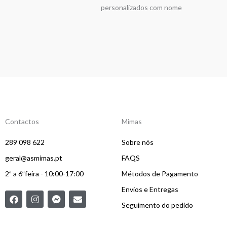
personalizados com nome
Contactos
Mimas
289 098 622
Sobre nós
geral@asmimas.pt
FAQS
2ª a 6ªfeira - 10:00-17:00
Métodos de Pagamento
Envios e Entregas
F
I
F
E
a
n
a
n
Seguimento do pedido
c
s
c
v
e
t
e
e