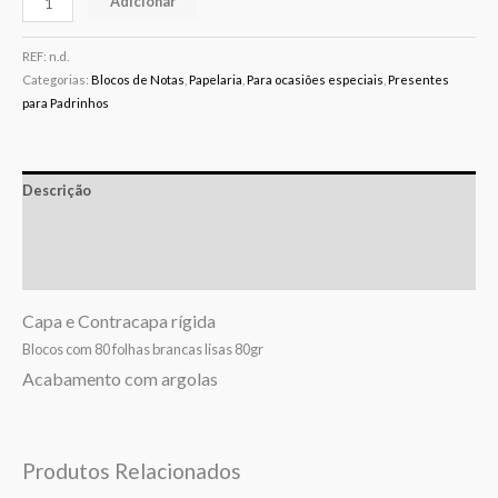
Adicionar
REF:
n.d.
Categorias:
Blocos de Notas
,
Papelaria
,
Para ocasiões especiais
,
Presentes
para Padrinhos
Descrição
Informação adicional
Avaliações (0)
Capa e Contracapa rígida
Blocos com 80 folhas brancas lisas 80gr
Acabamento com argolas
Produtos Relacionados