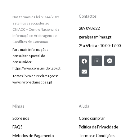
Contactos
Nos termos da lei nº 144/2015
estamos associados ao
289 098 622
CNIACC – Centro Nacional de
Informação e Arbitragem de
geral@asmimas.pt
Conflitos de Consumo.
2ª a 6ªfeira - 10:00-17:00
Para mais informações
consultar o portal do
F
E
I
F
consumidor:
a
n
n
a
c
v
s
c
https://www.consumidor.gov.pt
e
e
t
e
Temos livro de reclamações:
b
l
a
b
www.livroreclamacoes.pt
o
o
g
o
o
p
r
o
k
e
a
k
m
-
m
Mimas
Ajuda
e
s
Sobre nós
Como comprar
s
e
FAQS
Política de Privacidade
n
Métodos de Pagamento
Termos e Condições
g