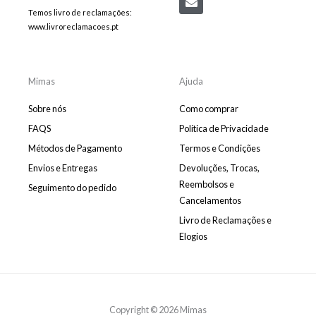
e
e
t
e
Temos livro de reclamações:
b
l
a
b
www.livroreclamacoes.pt
o
o
g
o
o
p
r
o
k
e
a
k
m
-
m
Mimas
Ajuda
e
s
Sobre nós
Como comprar
s
e
FAQS
Política de Privacidade
n
Métodos de Pagamento
Termos e Condições
g
e
Envios e Entregas
Devoluções, Trocas,
r
Reembolsos e
Seguimento do pedido
Cancelamentos
Livro de Reclamações e
Elogios
Copyright © 2026 Mimas