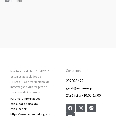
nascimento
Contactos
Nos termos da lei nº 144/2015
estamos associados ao
289 098 622
CNIACC – Centro Nacional de
Informação e Arbitragem de
geral@asmimas.pt
Conflitos de Consumo.
2ª a 6ªfeira - 10:00-17:00
Para mais informações
consultar o portal do
F
E
I
F
consumidor:
a
n
n
a
c
v
s
c
https://www.consumidor.gov.pt