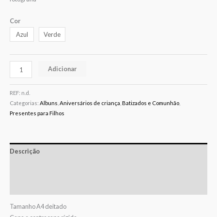
Cor
Azul
Verde
Adicionar
REF:
n.d.
Categorias:
Albuns
,
Aniversários de criança
,
Batizados e Comunhão
,
Presentes para Filhos
Descrição
Informação adicional
Avaliações (0)
Tamanho A4 deitado