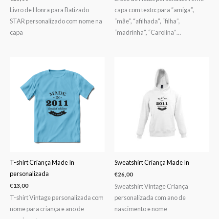
Livro de Honra para Batizado
capa com texto: para “amiga”,
STAR personalizado com nome na
“mãe”, “afilhada”, “filha”,
capa
“madrinha”, “Carolina”…
T-shirt Criança Made In
Sweatshirt Criança Made In
personalizada
€
26,00
Sweatshirt Vintage Criança
€
13,00
T-shirt Vintage personalizada com
personalizada com ano de
nome para criança e ano de
nascimento e nome