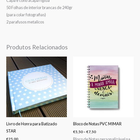
Capa e contracapa rígida
50 Folhas de interior brancas de 240gr
(para colar fotografias)
2 parafusos metalicos
Produtos Relacionados
Price
range:
€5,50
through
€7,50
Livro de Honra para Batizado
Bloco de Notas PVC MIMAR
STAR
€
5,50
–
€
7,50
Bloco de Notas personalizável na
€
25,00