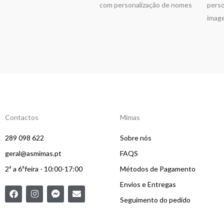
com personalização de nomes
perso
imag
Contactos
Mimas
289 098 622
Sobre nós
geral@asmimas.pt
FAQS
2ª a 6ªfeira - 10:00-17:00
Métodos de Pagamento
Envios e Entregas
F
I
F
E
a
n
a
n
Seguimento do pedido
c
s
c
v
e
t
e
e
b
a
b
l