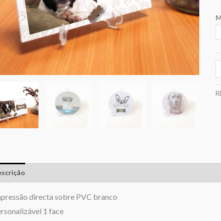
M
R
scrição
Informação adicional
Avaliações (0)
pressão directa sobre PVC branco
rsonalizável 1 face