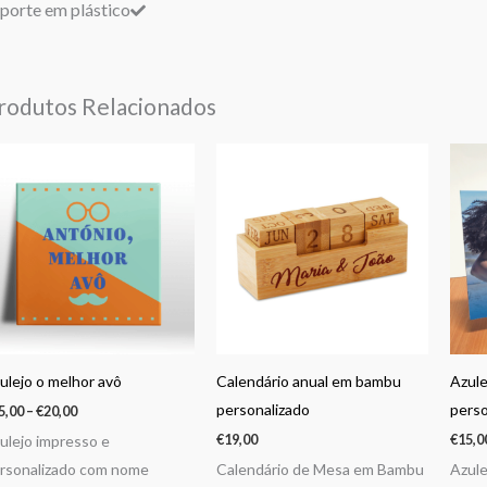
porte em plástico
rodutos Relacionados
Price
range:
€15,00
through
€20,00
ulejo o melhor avô
Calendário anual em bambu
Azule
personalizado
perso
5,00
–
€
20,00
€
19,00
€
15,0
ulejo impresso e
rsonalizado com nome
Calendário de Mesa em Bambu
Azule