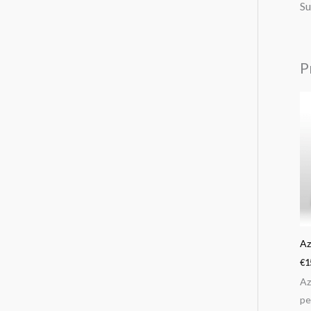
Su
P
Az
€
1
Az
pe