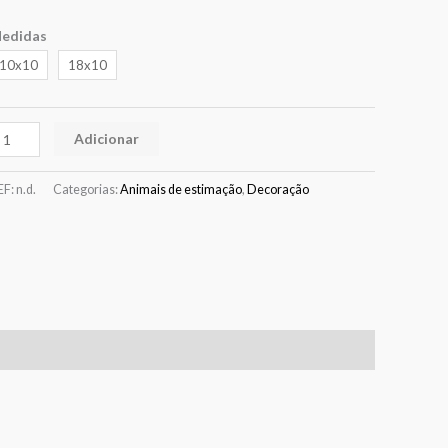
edidas
10x10
18x10
Adicionar
EF:
n.d.
Categorias:
Animais de estimação
,
Decoração