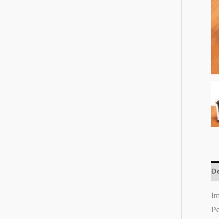
De
Im
Pe