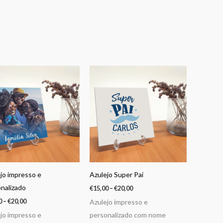
Price
Price
range:
range:
€15,00
€15,00
through
through
€20,00
€20,00
jo impresso e
Azulejo Super Pai
nalizado
€
15,00
–
€
20,00
0
–
€
20,00
Azulejo impresso e
jo impresso e
personalizado com nome