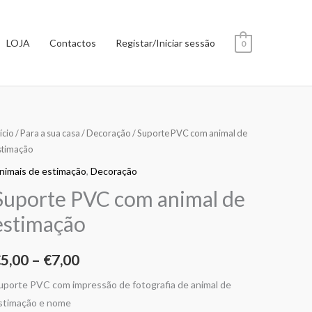
LOJA
Contactos
Registar/Iniciar sessão
0
uantidade
ício
/
Para a sua casa
/
Decoração
/ Suporte PVC com animal de
Price
stimação
e
range:
uporte
nimais de estimação
,
Decoração
VC
€5,00
Suporte PVC com animal de
om
through
estimação
nimal
€7,00
e
€
5,00
–
€
7,00
stimação
uporte PVC com impressão de fotografia de animal de
stimação e nome