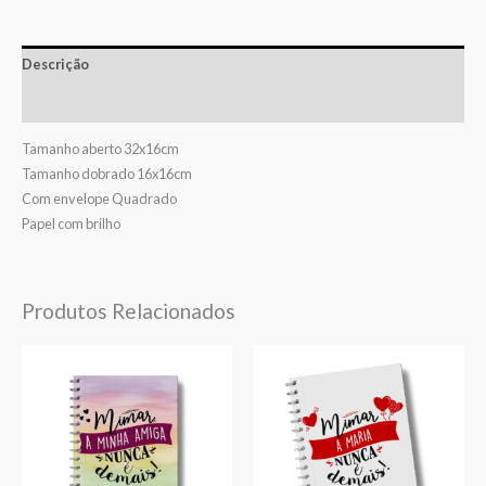
Descrição
Avaliações (0)
Tamanho aberto 32x16cm
Tamanho dobrado 16x16cm
Com envelope Quadrado
Papel com brilho
Produtos Relacionados
Price
range:
€5,50
through
€7,50