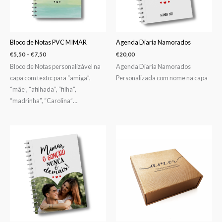
Bloco de Notas PVC MIMAR
Agenda Diaria Namorados
€
5,50
–
€
7,50
€
20,00
Bloco de Notas personalizável na
Agenda Diaria Namorados
capa com texto: para “amiga”,
Personalizada com nome na capa
“mãe”, “afilhada”, “filha”,
“madrinha”, “Carolina”…
Price
range:
€5,50
through
€7,50