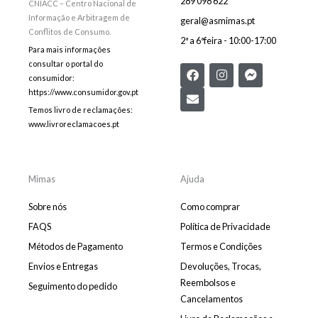
289 098 622
CNIACC – Centro Nacional de
Informação e Arbitragem de
geral@asmimas.pt
Conflitos de Consumo.
2ª a 6ªfeira - 10:00-17:00
Para mais informações
consultar o portal do
F
E
I
F
consumidor:
a
n
n
a
c
v
s
c
https://www.consumidor.gov.pt
e
e
t
e
Temos livro de reclamações:
b
l
a
b
www.livroreclamacoes.pt
o
o
g
o
o
p
r
o
k
e
a
k
m
-
m
Mimas
Ajuda
e
s
Sobre nós
Como comprar
s
e
FAQS
Política de Privacidade
n
Métodos de Pagamento
Termos e Condições
g
e
Envios e Entregas
Devoluções, Trocas,
r
Reembolsos e
Seguimento do pedido
Cancelamentos