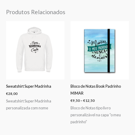
Produtos Relacionados
Price
range:
€9,50
through
€12,50
Sweatshirt Super Madrinha
Bloco de Notas Book Padrinho
MIMAR
€
28,00
Sweatshirt Super Madrinha
€
9,50
–
€
12,50
personalizada com nome
Bloco de Notas tipo livro
personalizável na capa “o meu
padrinho”