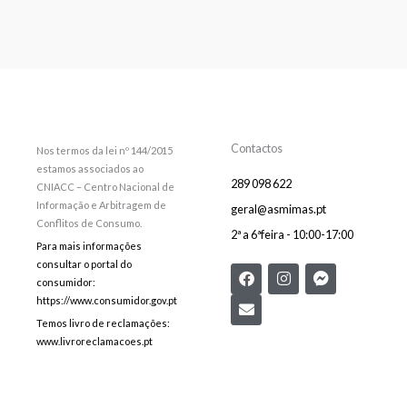
Contactos
Nos termos da lei nº 144/2015
estamos associados ao
289 098 622
CNIACC – Centro Nacional de
Informação e Arbitragem de
geral@asmimas.pt
Conflitos de Consumo.
2ª a 6ªfeira - 10:00-17:00
Para mais informações
consultar o portal do
F
E
I
F
consumidor:
a
n
n
a
c
v
s
c
https://www.consumidor.gov.pt
e
e
t
e
Temos livro de reclamações:
b
l
a
b
www.livroreclamacoes.pt
o
o
g
o
o
p
r
o
k
e
a
k
m
-