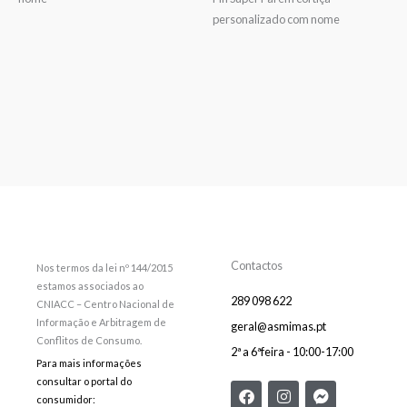
personalizado com nome
Contactos
Nos termos da lei nº 144/2015
estamos associados ao
289 098 622
CNIACC – Centro Nacional de
Informação e Arbitragem de
geral@asmimas.pt
Conflitos de Consumo.
2ª a 6ªfeira - 10:00-17:00
Para mais informações
consultar o portal do
F
E
I
F
consumidor:
a
n
n
a