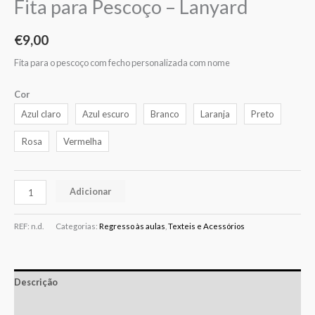
Fita para Pescoço – Lanyard
€
9,00
Fita para o pescoço com fecho personalizada com nome
Cor
Azul claro
Azul escuro
Branco
Laranja
Preto
Rosa
Vermelha
Adicionar
REF:
n.d.
Categorias:
Regresso às aulas
,
Texteis e Acessórios
Descrição
Informação adicional