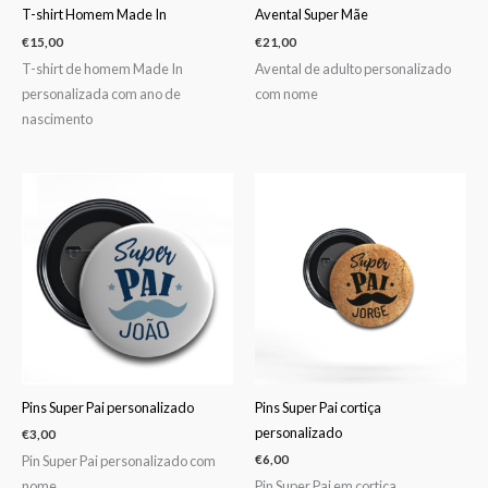
T-shirt Homem Made In
Avental Super Mãe
€
15,00
€
21,00
T-shirt de homem Made In
Avental de adulto personalizado
personalizada com ano de
com nome
nascimento
Pins Super Pai personalizado
Pins Super Pai cortiça
personalizado
€
3,00
Pin Super Pai personalizado com
€
6,00
nome
Pin Super Pai em cortiça