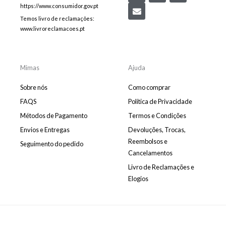
c
v
s
c
https://www.consumidor.gov.pt
e
e
t
e
Temos livro de reclamações:
b
l
a
b
www.livroreclamacoes.pt
o
o
g
o
o
p
r
o
k
e
a
k
m
-
m
Mimas
Ajuda
e
s
Sobre nós
Como comprar
s
e
FAQS
Política de Privacidade
n
Métodos de Pagamento
Termos e Condições
g
e
Envios e Entregas
Devoluções, Trocas,
r
Reembolsos e
Seguimento do pedido
Cancelamentos
Livro de Reclamações e
Elogios