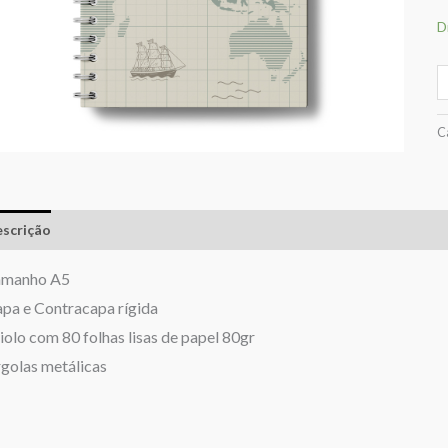
D
C
scrição
Informação adicional
Avaliações (0)
amanho A5
pa e Contracapa rígida
olo com 80 folhas lisas de papel 80gr
golas metálicas