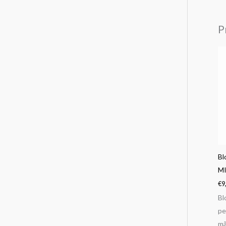
P
Bl
M
€
9
Bl
pe
mã