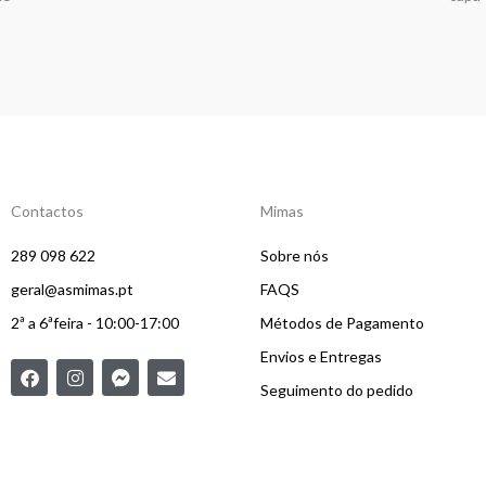
Contactos
Mimas
289 098 622
Sobre nós
geral@asmimas.pt
FAQS
2ª a 6ªfeira - 10:00-17:00
Métodos de Pagamento
Envios e Entregas
F
I
F
E
a
n
a
n
Seguimento do pedido
c
s
c
v
e
t
e
e
b
a
b
l
o
g
o
o
o
r
o
p