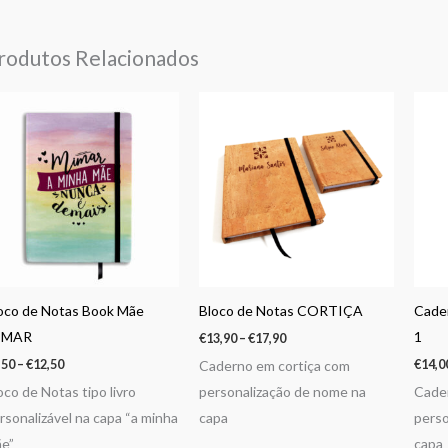
rodutos Relacionados
Price
Price
range:
range:
€9,50
€13,90
through
through
€12,50
€17,90
oco de Notas Book Mãe
Bloco de Notas CORTIÇA
Cader
IMAR
1
€
13,90
–
€
17,90
,50
–
€
12,50
€
14,0
Caderno em cortiça com
oco de Notas tipo livro
personalização de nome na
Cader
rsonalizável na capa “a minha
capa
perso
e”
capa