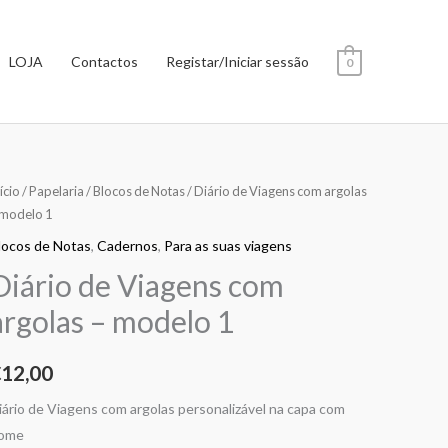
LOJA
Contactos
Registar/Iniciar sessão
0
uantidade
ício
/
Papelaria
/
Blocos de Notas
/ Diário de Viagens com argolas
 modelo 1
e
iário
locos de Notas
,
Cadernos
,
Para as suas viagens
e
Diário de Viagens com
iagens
argolas – modelo 1
om
rgolas
€
12,00
odelo
iário de Viagens com argolas personalizável na capa com
ome