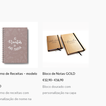
Price
range:
€12,90
through
€16,90
no de Receitas – modelo
Bloco de Notas GOLD
€
12,90
–
€
16,90
0
Bloco dourado com
no de receitas com
personalização na capa
nalização de nome na