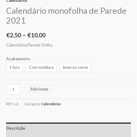
Calendários
Calendário monofolha de Parede
2021
€
2,50
–
€
10,00
Calendários Parede 1 folha
Acabamento
1 furo
Com moldura
Iman no verso
Adicionar
REF:
n.d.
Categoria:
Calendários
Descrição