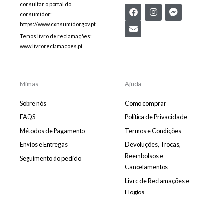
consultar o portal do
F
E
I
F
consumidor:
a
n
n
a
c
v
s
c
https://www.consumidor.gov.pt
e
e
t
e
Temos livro de reclamações:
b
l
a
b
www.livroreclamacoes.pt
o
o
g
o
o
p
r
o
k
e
a
k
m
-
m
Mimas
Ajuda
e
s
Sobre nós
Como comprar
s
e
FAQS
Política de Privacidade
n
Métodos de Pagamento
Termos e Condições
g
e
Envios e Entregas
Devoluções, Trocas,
r
Reembolsos e
Seguimento do pedido
Cancelamentos
Livro de Reclamações e
Elogios