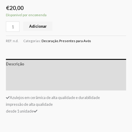
€
20,00
Disponível por encomenda
Adicionar
REF:
n.d.
Categorias:
Decoração
,
Presentes para Avós
Descrição
Informação adicional
Avaliações (0)
Azulejos em cerâmica de alta qualidade e durabilidade
impressão de alta qualidade
desde 1 unidade