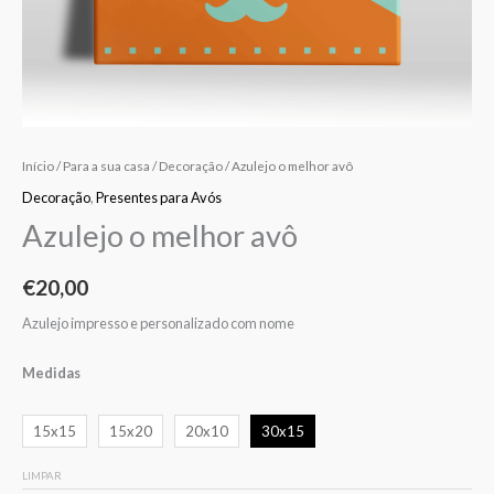
Início
/
Para a sua casa
/
Decoração
/ Azulejo o melhor avô
Decoração
,
Presentes para Avós
Azulejo o melhor avô
€
20,00
Azulejo impresso e personalizado com nome
Medidas
15x15
15x20
20x10
30x15
LIMPAR