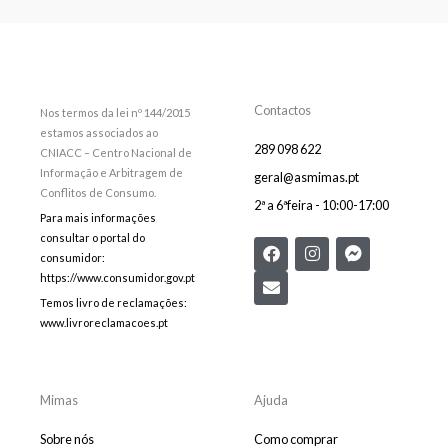
Contactos
Nos termos da lei nº 144/2015
estamos associados ao
289 098 622
CNIACC – Centro Nacional de
Informação e Arbitragem de
geral@asmimas.pt
Conflitos de Consumo.
2ª a 6ªfeira - 10:00-17:00
Para mais informações
consultar o portal do
F
E
I
F
consumidor:
a
n
n
a
c
v
s
c
https://www.consumidor.gov.pt
e
e
t
e
Temos livro de reclamações:
b
l
a
b
www.livroreclamacoes.pt
o
o
g
o
o
p
r
o
k
e
a
k
m
-
m
Mimas
Ajuda
e
s
Sobre nós
Como comprar