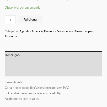
Disponível por encomenda
Adicionar
Categorias:
Agendas
,
Papelaria
,
Para ocasiões especiais
,
Presentes para
Padrinhos
Descrição
Informação adicional
Avaliações (0)
Tamanho A5
Capa e contracapa flexível e sobrecapas em PVC
Folhas do interior impressas em papel 80gr
Acabamento com argolas