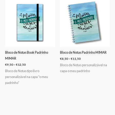
range:
range:
€9,50
€8,50
through
through
€12,50
€11,50
Bloco de Notas Book Padrinho
Bloco de Notas Padrinho MIMAR
MIMAR
€
8,50
–
€
11,50
Bloco de Notas personalizável na
€
9,50
–
€
12,50
Bloco de Notas tipo livro
capa o meu padrinho
personalizável na capa “o meu
padrinho”