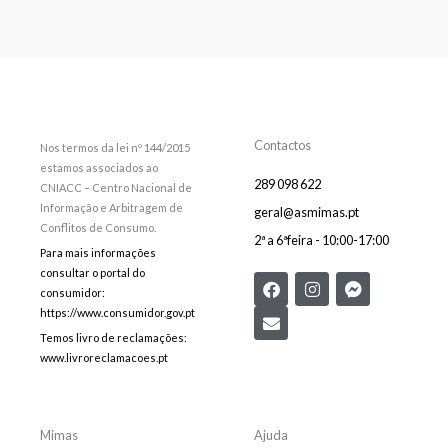
Contactos
Nos termos da lei nº 144/2015
estamos associados ao
289 098 622
CNIACC – Centro Nacional de
Informação e Arbitragem de
geral@asmimas.pt
Conflitos de Consumo.
2ª a 6ªfeira - 10:00-17:00
Para mais informações
consultar o portal do
F
E
I
F
consumidor:
a
n
n
a
c
v
s
c
https://www.consumidor.gov.pt
e
e
t
e
Temos livro de reclamações:
b
l
a
b
www.livroreclamacoes.pt
o
o
g
o
o
p
r
o
k
e
a
k
m
-
m
Mimas
Ajuda