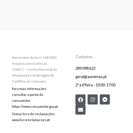
Contactos
Nos termos da lei nº 144/2015
estamos associados ao
289 098 622
CNIACC – Centro Nacional de
Informação e Arbitragem de
geral@asmimas.pt
Conflitos de Consumo.
2ª a 6ªfeira - 10:00-17:00
Para mais informações
consultar o portal do
F
E
I
F
consumidor:
a
n
n
a
c
v
s
c
https://www.consumidor.gov.pt
e
e
t
e
Temos livro de reclamações:
b
l
a
b
www.livroreclamacoes.pt
o
o
g
o
o
p
r
o
k
e
a
k