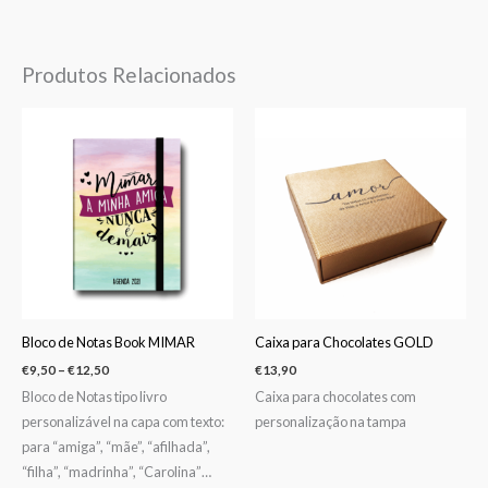
Produtos Relacionados
Price
range:
€9,50
through
€12,50
Bloco de Notas Book MIMAR
Caixa para Chocolates GOLD
€
9,50
–
€
12,50
€
13,90
Bloco de Notas tipo livro
Caixa para chocolates com
personalizável na capa com texto:
personalização na tampa
para “amiga”, “mãe”, “afilhada”,
“filha”, “madrinha”, “Carolina”…