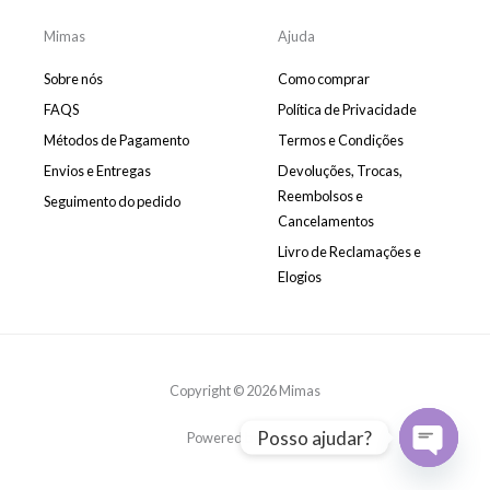
m
-
m
Mimas
Ajuda
e
s
Sobre nós
Como comprar
s
e
FAQS
Política de Privacidade
n
Métodos de Pagamento
Termos e Condições
g
e
Envios e Entregas
Devoluções, Trocas,
r
Reembolsos e
Seguimento do pedido
Cancelamentos
Livro de Reclamações e
Elogios
Copyright © 2026 Mimas
Posso ajudar?
Powered by Mimas
Open
chaty