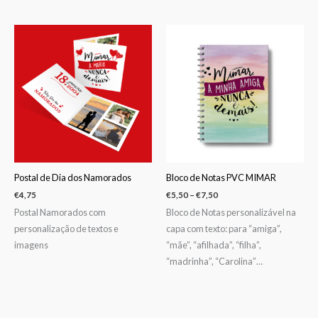
Price
range:
€5,50
through
€7,50
Postal de Dia dos Namorados
Bloco de Notas PVC MIMAR
€
4,75
€
5,50
–
€
7,50
Postal Namorados com
Bloco de Notas personalizável na
personalização de textos e
capa com texto: para “amiga”,
imagens
“mãe”, “afilhada”, “filha”,
“madrinha”, “Carolina”…